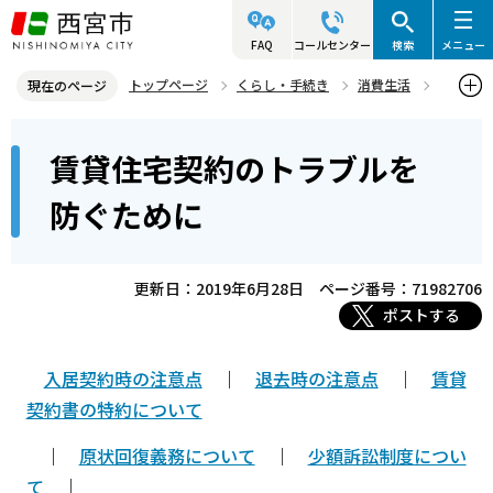
こ
の
FAQ
コールセンター
検索
メニュー
ペ
トップページ
くらし・手続き
消費生活
現在のページ
ー
くらしの注意喚起
くらしのトラブル 相談事例とアドバイス
本
ジ
賃貸住宅契約のトラブルを
賃貸住宅契約のトラブルを防ぐために
文
の
こ
先
防ぐために
こ
頭
か
で
ら
更新日：2019年6月28日
ページ番号：71982706
す
ポストする
入居契約時の注意点
｜
退去時の注意点
｜
賃貸
契約書の特約について
｜
原状回復義務について
｜
少額訴訟制度につい
て
｜