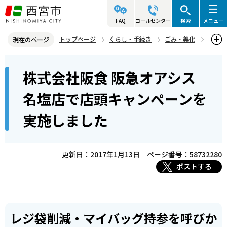
こ
の
FAQ
コールセンター
検索
メニュー
ペ
トップページ
くらし・手続き
ごみ・美化
現在のページ
ー
資源・リサイクル
レジ袋削減の取り組み
本
ジ
株式会社阪食 阪急オアシス
レジ袋削減店頭キャンペーン
文
の
こ
先
株式会社阪食 阪急オアシス名塩店で店頭キャンペーンを実施しまし
名塩店で店頭キャンペーンを
こ
た
頭
実施しました
か
で
ら
す
更新日：2017年1月13日
ページ番号：58732280
ポストする
レジ袋削減・マイバッグ持参を呼びか