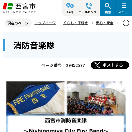
こ
の
FAQ
コールセンター
検索
メニュー
ペ
トップページ
くらし・手続き
安心・安全
現在のページ
ー
西宮市消防局
消防音楽隊
本
ジ
消防音楽隊
文
の
こ
先
こ
頭
ポストする
ページ番号：29452577
か
で
ら
す