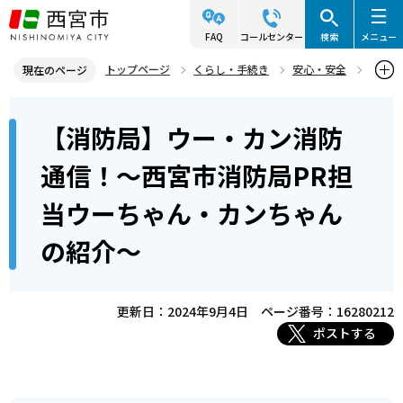
こ
の
FAQ
コールセンター
検索
メニュー
ペ
トップページ
くらし・手続き
安心・安全
現在のページ
ー
西宮市消防局
魅力発信！ウー・カン消防通信
本
ジ
【消防局】ウー・カン消防
第1回～第10回
文
の
こ
先
【消防局】ウー・カン消防通信！～西宮市消防局PR担当ウーちゃ
通信！～西宮市消防局PR担
こ
ん・カンちゃんの紹介～
頭
当ウーちゃん・カンちゃん
か
で
ら
す
の紹介～
更新日：2024年9月4日
ページ番号：16280212
ポストする