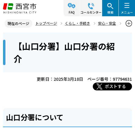
こ
の
FAQ
コールセンター
検索
メニュー
ペ
トップページ
くらし・手続き
安心・安全
現在のページ
ー
西宮市消防局
北消防署・山口分署
施設等の紹介
本
ジ
【山口分署】山口分署の紹
【山口分署】山口分署の紹介
文
の
こ
先
介
こ
頭
か
で
ら
更新日：2025年3月18日
ページ番号：97794631
す
ポストする
山口分署について