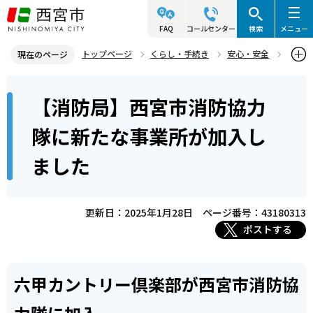
こ
の
FAQ
コールセンター
検索
メニュー
ペ
トップページ
くらし・手続き
安心・安全
現在のページ
ー
西宮市消防局
地域の防災
本
ジ
【消防局】西宮市消防協力
【消防局】西宮市消防協力隊に新たな事業所が加入しました
文
の
こ
先
隊に新たな事業所が加入し
こ
頭
ました
か
で
ら
す
更新日：2025年1月28日
ページ番号：43180313
ポストする
六甲カントリー倶楽部が西宮市消防協