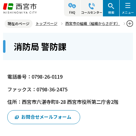
こ
の
FAQ
コールセンター
検索
メニュー
ペ
トップページ
西宮市の組織（組織からさがす）
現在のページ
ー
消防局
警防部
消防局 警防課
本
ジ
消防局 警防課
文
の
こ
先
こ
頭
か
で
電話番号：0798-26-0119
ら
す
ファックス：0798-36-2475
住所：西宮市六湛寺町8-28 西宮市役所第二庁舎2階
お問合せメールフォーム