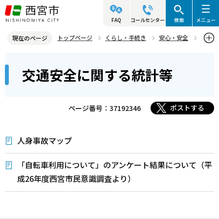
こ
の
FAQ
コールセンター
検索
メニュー
ペ
トップページ
くらし・手続き
安心・安全
現在のページ
ー
交通安全
交通安全に関する統計等
本
ジ
交通安全に関する統計等
文
の
こ
先
こ
頭
ポストする
ページ番号：37192346
か
で
ら
す
人身事故マップ
「自転車利用について」のアンケート結果について（平
成26年度西宮市民意識調査より）
本
文