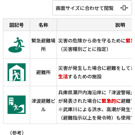
画面サイズに合わせて閲覧
図記号
名称
説明
緊急避難場
災害の危険から命を守るために
緊
所
（災害種別ごとに指定）
災害が発生した場合に避難をして
避難所
生活
するための施設
兵庫県瀬戸内海沿岸に『津波警報
津波避難ビ
が発表された場合に
緊急的に
避難
ル
※武庫川による洪水、高潮が発生
（避難指示以上を発令時）も使用で
（参考）