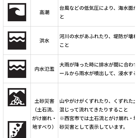
台風などの低気圧により、海水面
高潮
と
河川の水があふれたり、堤防が壊れ
洪水
こと
大雨が降った時に排水が間に合わ
内水氾濫
ールから雨水が噴出して、浸水す
土砂災害
山やがけがくずれたり、くずれた
（土石流、
混じって流れてきたりすること
がけ崩れ・
※西宮市では土石流とがけ崩れ・
地すべり）
砂災害として表示しています。