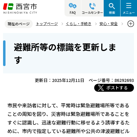
こ
の
FAQ
コールセンター
検索
メニュー
ペ
トップページ
くらし・手続き
安心・安全
現在のページ
ー
防災情報
防災地図（各種ハザードマップ）・避難所等
本
ジ
避難所等の標識を更新しま
緊急避難場所・避難所について
避難所等の標識を更新します
文
の
こ
先
す
こ
頭
か
で
ら
更新日：2025年12月11日
ページ番号：86292693
す
ポストする
市民や来訪者に対して、平常時は緊急避難場所等である
ことの周知を図り、災害時は緊急避難場所であることを
すぐに認識し、迅速な避難行動に移せるよう誘導するた
めに、市内で指定している避難所や公共の津波避難ビル