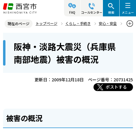
こ
の
FAQ
コールセンター
検索
メニュー
ペ
トップページ
くらし・手続き
安心・安全
現在のページ
ー
防災情報
過去の災害について知る
震災関連情報
本
ジ
阪神・淡路大震災（兵庫県
『阪神・淡路大震災』関連情報
文
の
こ
先
阪神・淡路大震災（兵庫県南部地震）被害の概況
南部地震）被害の概況
こ
頭
か
で
ら
更新日：2009年12月18日
ページ番号：20731425
す
ポストする
被害の概況