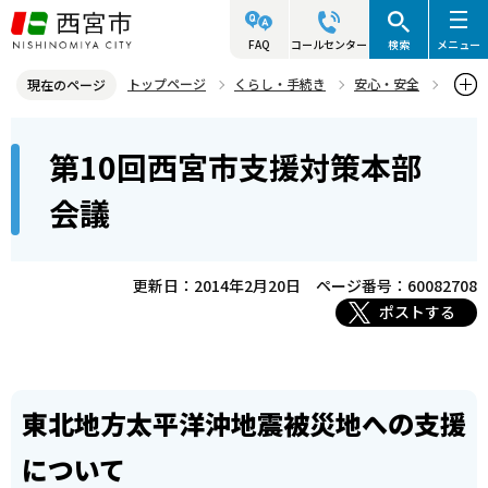
こ
の
FAQ
コールセンター
検索
メニュー
ペ
トップページ
くらし・手続き
安心・安全
現在のページ
ー
防災情報
過去の災害について知る
震災関連情報
本
ジ
第10回西宮市支援対策本部
平成23年東日本大震災への対応
文
の
こ
先
東北地方太平洋沖地震被災地への支援について
会議
こ
頭
第10回西宮市支援対策本部会議
か
で
ら
更新日：2014年2月20日
ページ番号：60082708
す
ポストする
東北地方太平洋沖地震被災地への支援
について