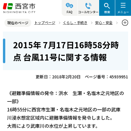
こ
の
FAQ
コールセンター
検索
メニュー
ペ
トップページ
くらし・手続き
安心・安全
現在のページ
ー
防災情報
過去の災害について知る
過去の災害履歴
本
ジ
2015年 7月17日16時58分時
2015年度
台風11号に関する情報
文
の
こ
先
2015年 7月17日16時58分時点 台風11号に関する情報
点 台風11号に関する情報
こ
頭
か
で
ら
更新日：2018年2月20日
ページ番号：45939951
す
《避難準備情報の発令：洪水 生瀬・名塩木之元地区の
一部》
16時55分に西宮市生瀬・名塩木之元地区の一部の武庫
川浸水想定区域内に避難準備情報を発令しました。
大雨により武庫川の水位が上昇しています。