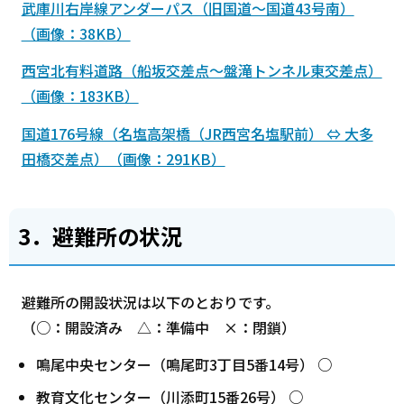
武庫川右岸線アンダーパス（旧国道～国道43号南）
（画像：38KB）
西宮北有料道路（船坂交差点～盤滝トンネル東交差点）
（画像：183KB）
国道176号線（名塩高架橋（JR西宮名塩駅前） ⇔ 大多
田橋交差点）（画像：291KB）
3．避難所の状況
避難所の開設状況は以下のとおりです。
（○：開設済み △：準備中 ×：閉鎖）
鳴尾中央センター（鳴尾町3丁目5番14号） ○
教育文化センター（川添町15番26号） ○