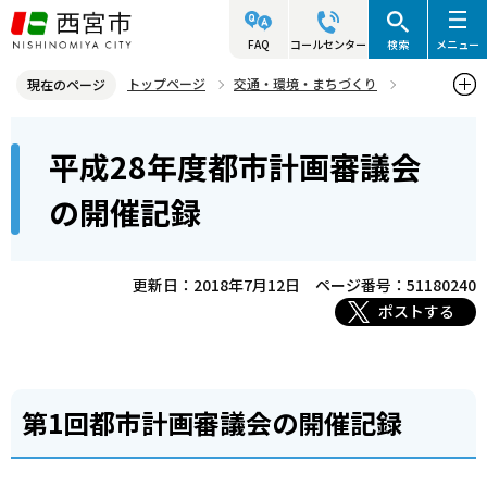
こ
の
FAQ
コールセンター
検索
メニュー
ペ
トップページ
交通・環境・まちづくり
現在のページ
ー
都市計画
審議会情報
西宮市都市計画審議会の開催記録
本
ジ
平成28年度都市計画審議会
平成28年度都市計画審議会の開催記録
文
の
こ
先
の開催記録
こ
頭
か
で
ら
更新日：2018年7月12日
ページ番号：51180240
す
ポストする
第1回都市計画審議会の開催記録