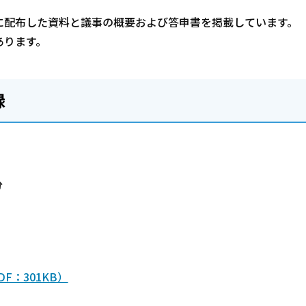
に配布した資料と議事の概要および答申書を掲載しています。
あります。
録
分
F：301KB）