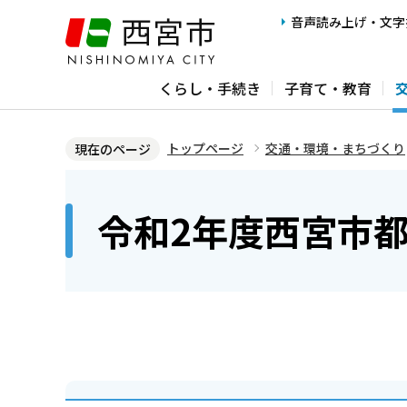
こ
音声読み上げ・文字
の
ペ
くらし・手続き
子育て・教育
ー
ジ
の
トップページ
交通・環境・まちづくり
現在のページ
先
本
頭
文
令和2年度西宮市
で
こ
す
こ
か
ら