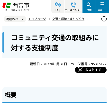
こ
の
FAQ
コールセンター
検索
メニュー
ペ
トップページ
交通・環境・まちづくり
現在のページ
ー
交通・道路
交通政策
コミュニティ交通
本
ジ
コミュニティ交通の取組みに
コミュニティ交通の取組みに対する支援制度
文
の
こ
先
対する支援制度
こ
頭
か
で
ら
更新日：2022年8月31日
ページ番号：95315177
す
ポストする
概要