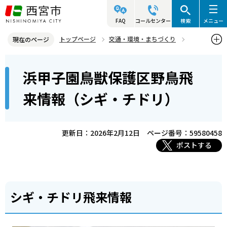
こ
の
FAQ
コールセンター
検索
メニュー
ペ
トップページ
交通・環境・まちづくり
現在のページ
ー
環境・緑化・衛生
生物多様性・西宮の自然
鳥獣保護区
本
ジ
浜甲子園鳥獣保護区野鳥飛
浜甲子園鳥獣保護区野鳥飛来情報（シギ・チドリ）
文
の
こ
先
来情報（シギ・チドリ）
こ
頭
か
で
ら
更新日：2026年2月12日
ページ番号：59580458
す
ポストする
シギ・チドリ飛来情報