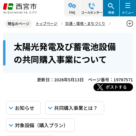
こ
の
FAQ
コールセンター
検索
メニュー
ペ
トップページ
交通・環境・まちづくり
現在のページ
ー
環境・緑化・衛生
地球温暖化対策
共同購入
本
ジ
太陽光発電及び蓄電池設備
太陽光発電及び蓄電池設備の共同購入事業について
文
の
こ
先
の共同購入事業について
こ
頭
か
で
ら
更新日：2026年5月13日
ページ番号：19767571
す
ポストする
お知らせ
共同購入事業とは？
対象設備（購入プラン）