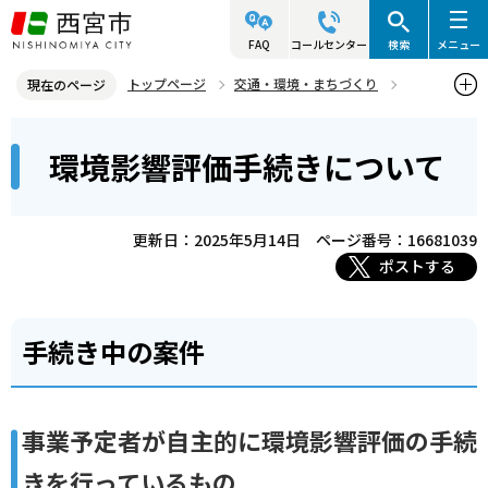
こ
の
FAQ
コールセンター
検索
メニュー
ペ
トップページ
交通・環境・まちづくり
現在のページ
ー
環境・緑化・衛生
環境計画
環境に関する制度
本
ジ
環境影響評価手続きについて
環境影響評価手続きについて
文
の
こ
先
こ
頭
更新日：2025年5月14日
ページ番号：16681039
か
で
ポストする
ら
す
手続き中の案件
事業予定者が自主的に環境影響評価の手続
きを行っているもの