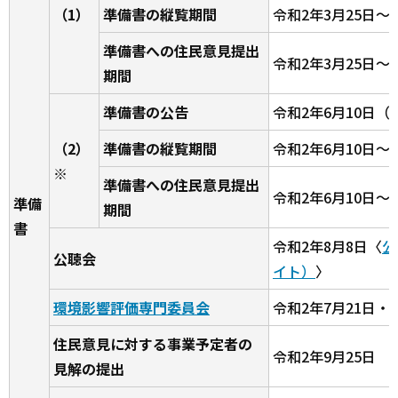
（1）
準備書の縦覧期間
令和2年3月25日～4
準備書への住民意見提出
令和2年3月25日～
期間
準備書の公告
令和2年6月10日
（2）
準備書の縦覧期間
令和2年6月10日～7
※
準備書への住民意見提出
令和2年6月10日～7
準備
期間
書
令和2年8月8日〈
公
公聴会
イト）
〉
環境影響評価専門委員会
令和2年7月21日・8
住民意見に対する事業予定者の
令和2年9月25日
見解の提出