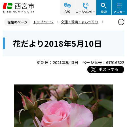
こ
の
FAQ
コールセンター
検索
メニュー
ペ
トップページ
交通・環境・まちづくり
現在のページ
ー
環境・緑化・衛生
花と緑
北山緑化植物園
花だより
本
ジ
花だより2018年5月10日
花だよりバックナンバー
5月
花だより2018年5月10日
文
の
こ
先
こ
頭
更新日：2021年9月3日
ページ番号：67916822
か
で
ポストする
ら
す