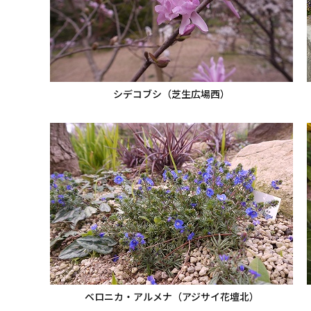
シデコブシ（芝生広場西）
ベロニカ・アルメナ（アジサイ花壇北）