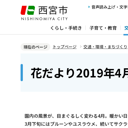
こ
音声読み上げ・文字
の
ペ
くらし・手続き
子育て・教育
ー
ジ
の
トップページ
交通・環境・まちづくり
現在のページ
先
本
頭
文
花だより2019年4
で
こ
す
こ
か
ら
園内の風景が、目まぐるしく変わる4月。暖かい日
3月下旬にはプルーンやユスラウメ、続いてサクラ