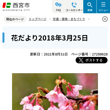
こ
の
FAQ
コールセンター
検索
メニュー
ペ
トップページ
交通・環境・まちづくり
現在のページ
ー
環境・緑化・衛生
花と緑
北山緑化植物園
花だより
本
ジ
花だより2018年3月25日
花だよりバックナンバー
3月
花だより2018年3月25日
文
の
こ
先
こ
頭
更新日：2021年8月31日
ページ番号：27298628
か
で
ポストする
ら
す