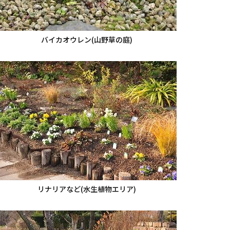
バイカオウレン(山野草の庭)
リナリアなど(水生植物エリア)