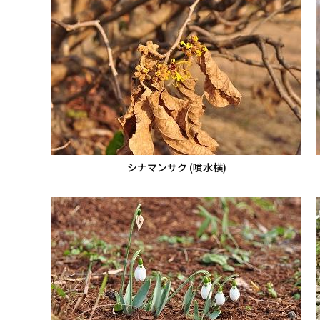
シナマンサク (噴水横)