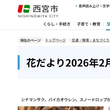
こ
音声読み上げ・文字
の
ペ
くらし・手続き
子育て・教育
ー
ジ
の
トップページ
交通・環境・まちづくり
現在のページ
先
本
頭
文
花だより2026年2
で
こ
す
こ
か
ら
シナマンサク、バイカオウレン、スノードロップが咲