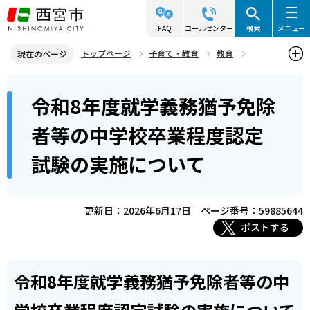
こ
の
FAQ
コールセンター
検索
メニュー
ペ
トップページ
子育て・教育
教育
現在のページ
ー
教育委員会
本
ジ
令和8年度就学義務猶予免除
令和8年度就学義務猶予免除者等の中学校卒業程度認定試験の実施に
文
の
ついて
こ
先
者等の中学校卒業程度認定
こ
頭
試験の実施について
か
で
ら
す
更新日：2026年6月17日
ページ番号：59885644
ポストする
令和8年度就学義務猶予免除者等の中