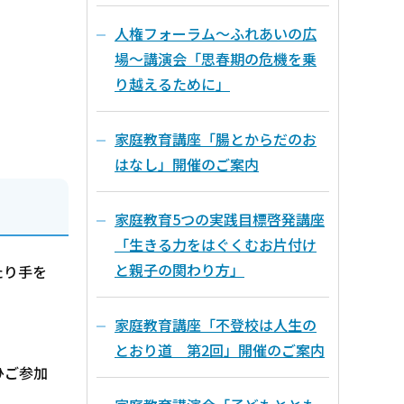
人権フォーラム～ふれあいの広
場～講演会「思春期の危機を乗
り越えるために」
家庭教育講座「腸とからだのお
はなし」開催のご案内
家庭教育5つの実践目標啓発講座
「生きる力をはぐくむお片付け
と親子の関わり方」
たり手を
家庭教育講座「不登校は人生の
とおり道 第2回」開催のご案内
ひご参加