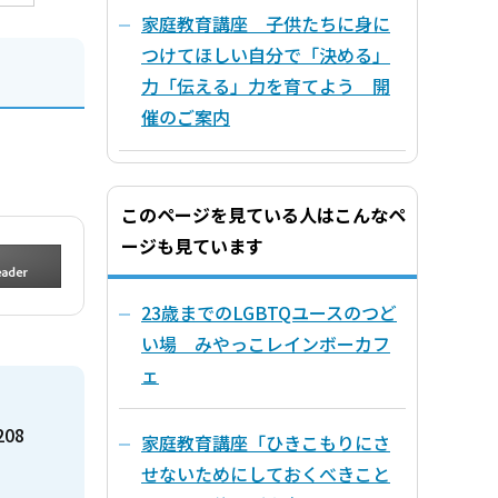
家庭教育講座 子供たちに身に
つけてほしい自分で「決める」
力「伝える」力を育てよう 開
催のご案内
このページを見ている人はこんなペ
ージも見ています
23歳までのLGBTQユースのつど
い場 みやっこレインボーカフ
ェ
208
家庭教育講座「ひきこもりにさ
せないためにしておくべきこと