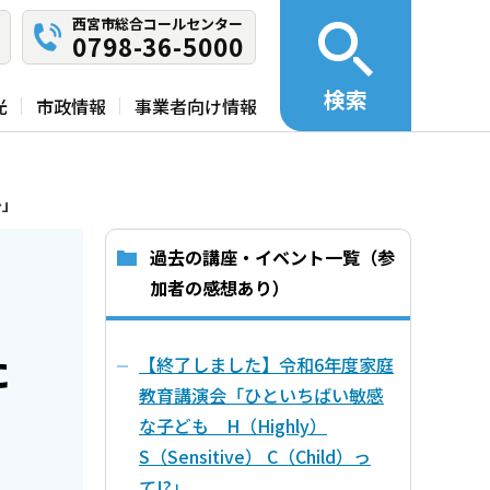
西宮市総合コールセンター
0798-36-5000
検索
光
市政情報
事業者向け情報
～」
過去の講座・イベント一覧（参
加者の感想あり）
た
【終了しました】令和6年度家庭
教育講演会「ひといちばい敏感
な子ども H（Highly）
S（Sensitive） C（Child）っ
て!?」