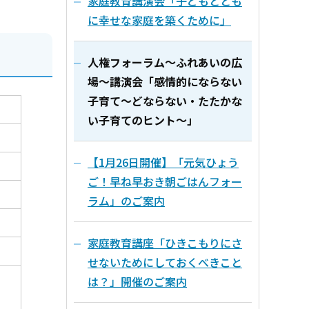
家庭教育講演会「子どもととも
に幸せな家庭を築くために」
人権フォーラム～ふれあいの広
場～講演会「感情的にならない
子育て～どならない・たたかな
い子育てのヒント～」
【1月26日開催】「元気ひょう
ご！早ね早おき朝ごはんフォー
ラム」のご案内
家庭教育講座「ひきこもりにさ
せないためにしておくべきこと
さ
は？」開催のご案内