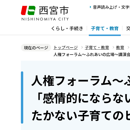
こ
音声読み上げ・文字
の
ペ
くらし・手続き
子育て・教育
ー
ジ
の
トップページ
子育て・教育
教育
現在のページ
先
人権フォーラム～ふれあいの広場～講演
頭
本
で
文
人権フォーラム～
す
こ
こ
「感情的にならな
か
ら
たかない子育ての