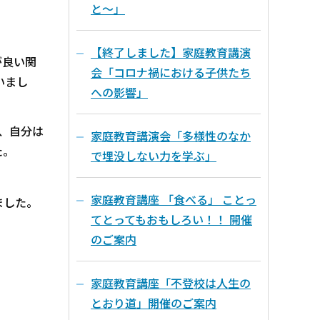
と～」
【終了しました】家庭教育講演
が良い関
会「コロナ禍における子供たち
いまし
への影響」
、自分は
家庭教育講演会「多様性のなか
た。
で埋没しない力を学ぶ」
家庭教育講座 「食べる」 ことっ
ました。
てとってもおもしろい！！ 開催
のご案内
家庭教育講座「不登校は人生の
とおり道」開催のご案内