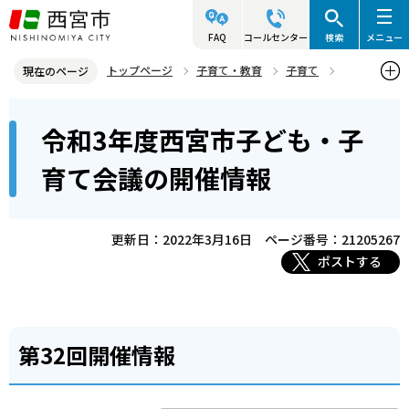
こ
の
FAQ
コールセンター
検索
メニュー
ペ
トップページ
子育て・教育
子育て
現在のページ
ー
施策情報・リンク集など
審議会
西宮市子ども・子育て会議
本
ジ
令和3年度西宮市子ども・子
令和3年度西宮市子ども・子育て会議の開催情報
文
の
こ
先
育て会議の開催情報
こ
頭
か
で
ら
更新日：2022年3月16日
ページ番号：21205267
す
ポストする
第32回開催情報