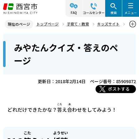
こ
の
FAQ
コールセンター
検索
メニュー
ペ
トップページ
子育て・教育
キッズサイト
現在のページ
ー
西宮市のクイズに挑戦！
みやたんクイズ
本
ジ
みやたんクイズ・答えのペ
みやたんクイズ・答えのページ
文
の
こ
先
ージ
こ
頭
か
で
ら
更新日：2018年2月14日
ページ番号：85909872
す
ポストする
こた
あ
どれだけできたかな？
答
え
合
わせをしてみよう！
こた
ようせい