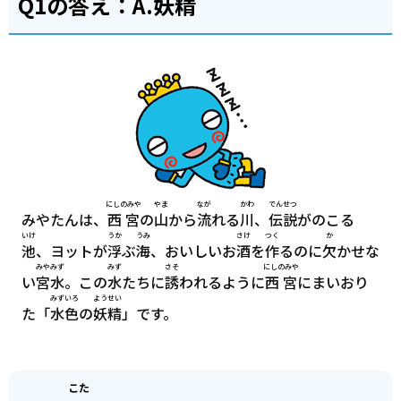
Q1の
答
え：A.
妖精
にしのみや
やま
なが
かわ
でんせつ
みやたんは、
西宮
の
山
から
流
れる
川
、
伝説
がのこる
いけ
うか
うみ
さけ
つく
か
池
、ヨットが
浮
ぶ
海
、おいしいお
酒
を
作
るのに
欠
かせな
みやみず
みず
さそ
にしのみや
い
宮水
。この
水
たちに
誘
われるように
西宮
にまいおり
みずいろ
ようせい
た「
水色
の
妖精
」です。
こた