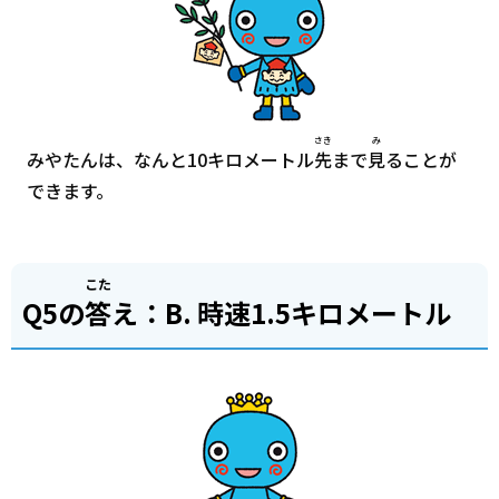
さき
み
みやたんは、なんと10キロメートル
先
まで
見
ることが
できます。
こた
Q5の
答
え：B. 時速1.5キロメートル