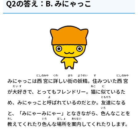
Q2の
答
え：B. みにゃっこ
にしのみや
くわ
まち
ようせい
す
にしのみや
みにゃっこは
西宮
に
詳
しい
街
の
妖精
。
住
みついた
西宮
だいす
ねこ
に
が
大好
きで、とってもフレンドリー。
猫
に
似
ているた
よ
ともだち
め、みにゃっこと
呼
ばれているのだとか。
友達
になる
いろ
と、「みにゃーみにゃー」となきながら、
色
んなことを
おし
いろ
ばしょ
あんない
教
えてくれたり
色
んな
場所
を
案内
してくれたりします。