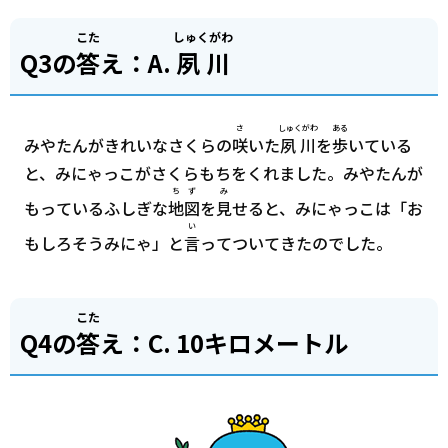
こた
しゅくがわ
Q3の
答
え：A.
夙川
さ
しゅくがわ
ある
みやたんがきれいなさくらの
咲
いた
夙川
を
歩
いている
と、みにゃっこがさくらもちをくれました。みやたんが
ちず
み
もっているふしぎな
地図
を
見
せると、みにゃっこは「お
い
もしろそうみにゃ」と
言
ってついてきたのでした。
こた
Q4の
答
え：C. 10キロメートル