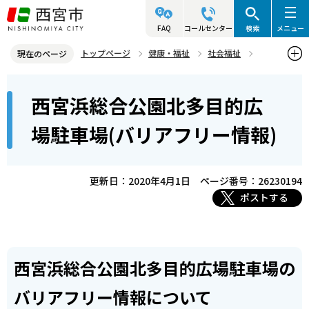
こ
の
FAQ
コールセンター
検索
メニュー
ペ
トップページ
健康・福祉
社会福祉
現在のページ
ー
バリアフリー
バリアフリー情報について
駐車場
本
ジ
西宮浜総合公園北多目的広
西宮浜総合公園北多目的広場駐車場(バリアフリー情報)
文
の
こ
先
場駐車場(バリアフリー情報)
こ
頭
か
で
ら
更新日：2020年4月1日
ページ番号：26230194
す
ポストする
西宮浜総合公園北多目的広場駐車場の
バリアフリー情報について