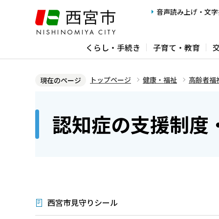
こ
音声読み上げ・文字
の
ペ
くらし・手続き
子育て・教育
ー
ジ
の
トップページ
健康・福祉
高齢者福
現在のページ
先
本
頭
文
認知症の支援制度
で
こ
す
こ
か
ら
西宮市見守りシール