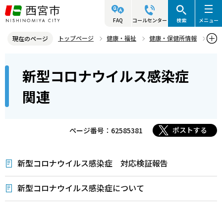
こ
の
FAQ
コールセンター
検索
メニュー
ペ
トップページ
健康・福祉
健康・保健所情報
現在のページ
ー
感染症（結核など）
新型コロナウイルス感染症関連
本
ジ
新型コロナウイルス感染症
文
の
こ
先
関連
こ
頭
か
で
ら
ポストする
ページ番号：62585381
す
新型コロナウイルス感染症 対応検証報告
新型コロナウイルス感染症について
本