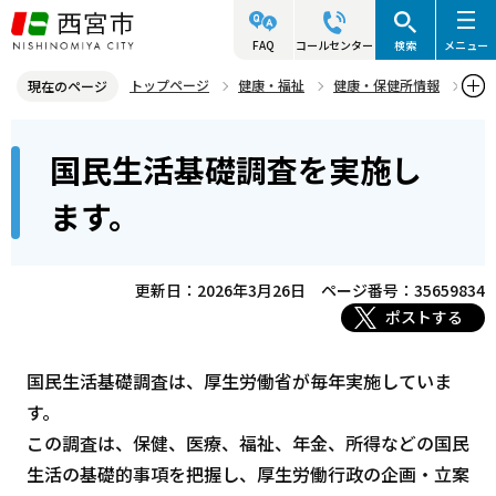
こ
の
FAQ
コールセンター
検索
メニュー
ペ
トップページ
健康・福祉
健康・保健所情報
現在のページ
ー
保健統計・保健所事業概要
国民生活基礎調査を実施します。
本
ジ
国民生活基礎調査を実施し
文
の
こ
先
ます。
こ
頭
か
で
ら
更新日：2026年3月26日
ページ番号：35659834
す
ポストする
国民生活基礎調査は、厚生労働省が毎年実施していま
す。
この調査は、保健、医療、福祉、年金、所得などの国民
生活の基礎的事項を把握し、厚生労働行政の企画・立案