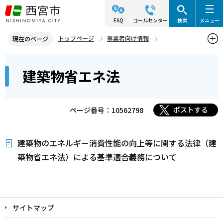
こ
の
FAQ
コールセンター
検索
メニュー
ペ
トップページ
事業者向け情報
現在のページ
ー
建築・許可・申請等
建築物省エネ法
本
ジ
建築物省エネ法
文
の
こ
先
こ
頭
ポストする
ページ番号：10562798
か
で
ら
す
建築物のエネルギー消費性能の向上等に関する法律（建
築物省エネ法）による基準適合義務について
本
文
サイトマップ
こ