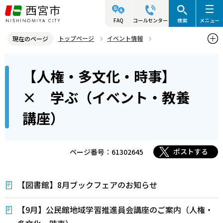
こ
の
FAQ
コールセンター
検索
メニュー
ペ
トップページ
イベント情報
現在のページ
ー
にしのみや学びと活動のぷらっとフォーム
本
ジ
【人権・多文化・時事】
【人権・多文化・時事】× 学ぶ（イベント・教養講座）
文
の
こ
先
× 学ぶ（イベント・教養
こ
頭
講座）
か
で
ら
す
ポストする
ページ番号：61302645
【図書館】8月ブックフェアのお知らせ
【9月】公民館地域学習推進員会講座のご案内（人権・