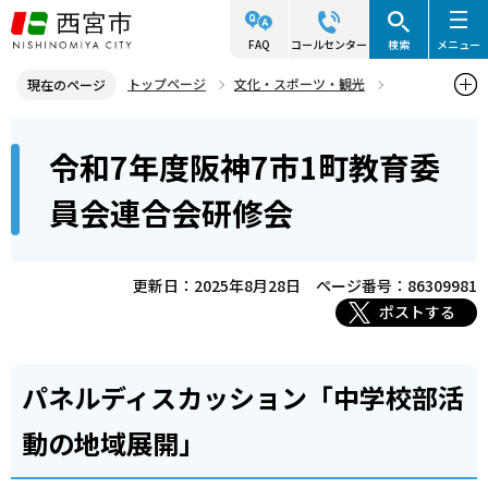
こ
の
FAQ
コールセンター
検索
メニュー
ペ
トップページ
文化・スポーツ・観光
現在のページ
ー
部活動の地域展開
「プレみや」ニュース
本
ジ
令和7年度阪神7市1町教育委
令和7年度阪神7市1町教育委員会連合会研修会
文
の
こ
先
員会連合会研修会
こ
頭
か
で
ら
更新日：2025年8月28日
ページ番号：86309981
す
ポストする
パネルディスカッション「中学校部活
動の地域展開」