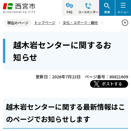
こ
の
FAQ
コールセンター
検索
メニュー
ペ
トップページ
文化・スポーツ・観光
現在のページ
ー
生涯学習
越木岩センター整備事業
本
ジ
越木岩センターに関するお
越木岩センターに関するお知らせ
文
の
こ
先
知らせ
こ
頭
か
で
ら
更新日：2026年7月23日
ページ番号：80821609
す
ポストする
越木岩センターに関する最新情報はこ
のページでお知らせします