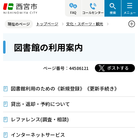
こ
の
FAQ
コールセンター
検索
メニュー
ペ
トップページ
文化・スポーツ・観光
現在のページ
ー
施設案内
図書館
図書館の利用案内
本
ジ
図書館の利用案内
文
の
こ
先
こ
頭
ポストする
ページ番号：44586121
か
で
ら
す
図書館利用のための《新規登録》《更新手続き》
貸出・返却・予約について
レファレンス(調査・相談)
インターネットサービス