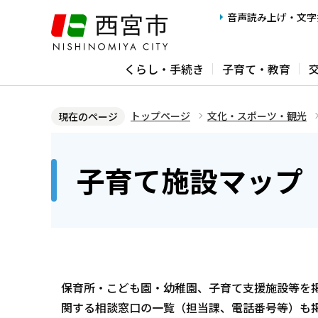
こ
音声読み上げ・文字
の
ペ
くらし・手続き
子育て・教育
ー
ジ
の
トップページ
文化・スポーツ・観光
現在のページ
先
本
頭
文
子育て施設マップ
で
こ
す
こ
か
ら
保育所・こども園・幼稚園、子育て支援施設等を
関する相談窓口の一覧（担当課、電話番号等）も