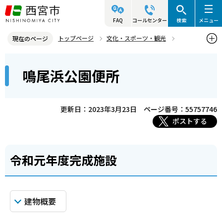
こ
の
FAQ
コールセンター
検索
メニュー
ペ
トップページ
文化・スポーツ・観光
現在のページ
ー
施設案内
公共建築作品集
令和元年度完成施設
本
ジ
鳴尾浜公園便所
鳴尾浜公園便所
文
の
こ
先
こ
頭
更新日：2023年3月23日
ページ番号：55757746
か
で
ポストする
ら
す
令和元年度完成施設
建物概要