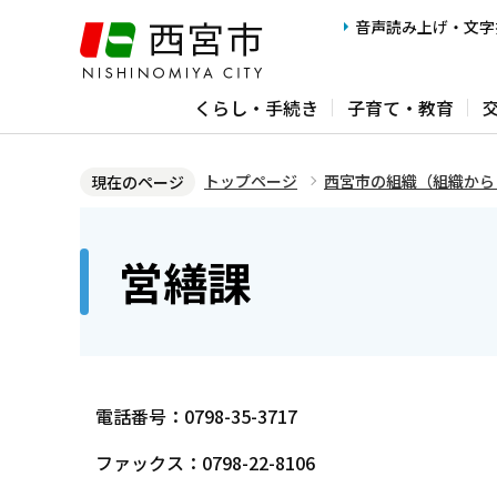
こ
音声読み上げ・文字
の
ペ
くらし・手続き
子育て・教育
ー
ジ
の
トップページ
西宮市の組織（組織から
現在のページ
先
本
頭
文
営繕課
で
こ
す
こ
か
ら
電話番号：0798-35-3717
ファックス：0798-22-8106