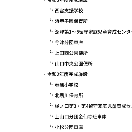
西宮支援学校
浜甲子園保育所
深津第1～5留守家庭児童育成センタ
今津分団車庫
上田西公園便所
山口中央公園便所
令和2年度完成施設
春風小学校
北夙川保育所
樋ノ口第3・第4留守家庭児童育成セ
上山口分団金仙寺班車庫
小松分団車庫