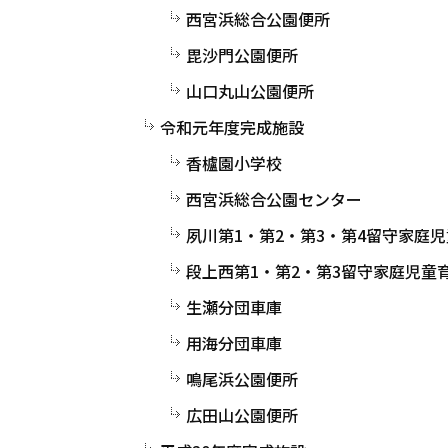
西宮浜総合公園便所
毘沙門公園便所
山口丸山公園便所
令和元年度完成施設
香櫨園小学校
西宮浜総合公園センター
夙川第1・第2・第3・第4留守家庭
段上西第1・第2・第3留守家庭児童
生瀬分団車庫
用海分団車庫
鳴尾浜公園便所
広田山公園便所