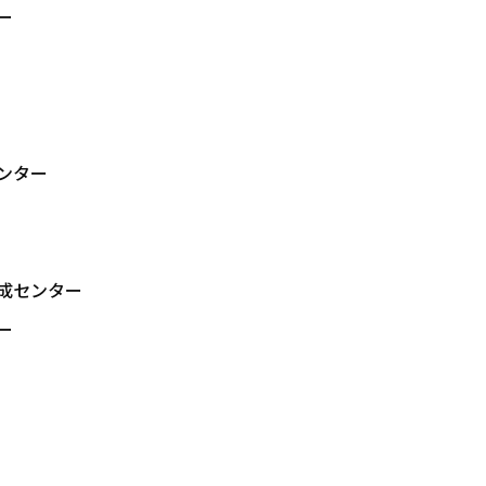
ー
ンター
成センター
ー