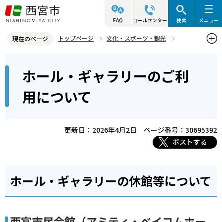
こ
の
FAQ
コールセンター
検索
メニュー
ペ
トップページ
文化・スポーツ・観光
現在のページ
ー
文化・芸術
ホール・ギャラリー
本
ジ
ホール・ギャラリーのご利
ホール・ギャラリーに関するお知らせ
文
の
こ
先
ホール・ギャラリーのご利用について
用について
こ
頭
か
で
ら
更新日：2026年4月2日
ページ番号：30695392
す
ポストする
ホール・ギャラリーの休館等について
西宮市民会館（アミティ・ベイコムホー