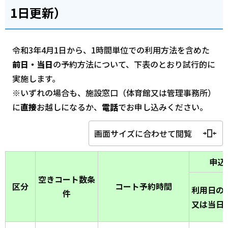
1日更新）
令和3年4月1日から、1時間単位での利用方法を含めた
前日・当日
の予約方法について、下表のとおり試行的に
実施します。
※いずれの場合も、施設窓口（体育館又は管理事務所）
に
直接
お越しになるか、
電話
でお申し込みください。
画面サイズに合わせて閲覧
申込
空きコート数条
区分
コート予約時間
利用日の
件
又は当日