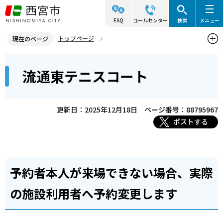
こ
の
FAQ
コールセンター
検索
メニュー
ペ
トップページ
現在のページ
ー
西宮市の施設（アクセス・利用案内）
スポーツ施設
本
ジ
流通東テニスコート
市内テニスコート
流通東テニスコート
文
の
こ
先
こ
頭
更新日：2025年12月18日
ページ番号：88795967
か
で
ポストする
ら
す
予約者本人が来場できない場合、実際
の施設利用者へ予約変更します