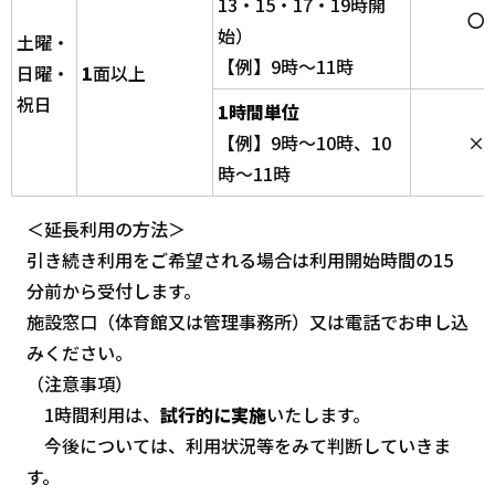
13・15・17・19時開
〇
始）
土曜・
【例】9時～11時
日曜・
1
面以上
祝日
1時間単位
【例】9時～10時、10
×
時～11時
＜延長利用の方法＞
引き続き利用をご希望される場合は利用開始時間の15
分前から受付します。
施設窓口（体育館又は管理事務所）又は電話でお申し込
みください。
（注意事項）
1時間利用は、
試行的に実施
いたします。
今後については、利用状況等をみて判断していきま
す。