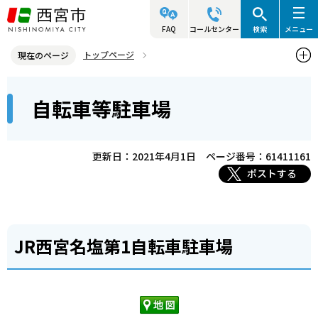
こ
の
FAQ
コールセンター
検索
メニュー
ペ
トップページ
現在のページ
ー
西宮市の施設（アクセス・利用案内）
本
ジ
自転車等駐車場
西宮市の施設一覧(住所・地図)
駐車場関連施設
文
の
こ
先
自転車等駐車場
こ
頭
更新日：2021年4月1日
ページ番号：61411161
か
で
ポストする
ら
す
JR西宮名塩第1自転車駐車場