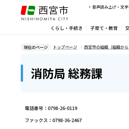
こ
音声読み上げ・文字
の
ペ
くらし・手続き
子育て・教育
ー
ジ
の
トップページ
西宮市の組織（組織から
現在のページ
先
本
頭
文
消防局 総務課
で
こ
す
こ
か
ら
電話番号：0798-26-0119
ファックス：0798-36-2467