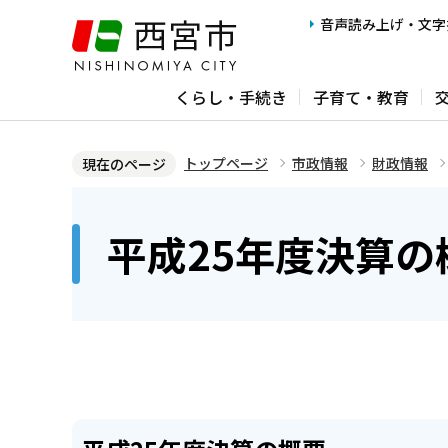
こ
音声読み上げ・文字
の
ペ
くらし・手続き
子育て・教育
ー
ジ
の
トップページ
市政情報
財政情報
現在のページ
先
本
頭
文
平成25年度決算の
で
こ
す
こ
か
ら