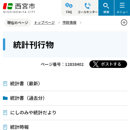
こ
の
FAQ
コールセンター
検索
メニュー
ペ
トップページ
市政情報
現在のページ
ー
統計（人口、面積等）
統計刊行物
本
ジ
統計刊行物
文
の
こ
先
こ
頭
ポストする
ページ番号：12838402
か
で
ら
す
統計書（最新）
統計書（過去分）
にしのみや統計だより
統計時報