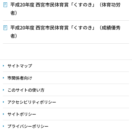
平成20年度 西宮市民体育賞「くすのき」（体育功労
者）
平成20年度 西宮市民体育賞「くすのき」（成績優秀
者）
本
文
サイトマップ
こ
こ
市関係者向け
ま
このサイトの使い方
で
アクセシビリティポリシー
サイトポリシー
プライバシーポリシー