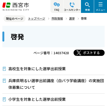
こ
の
FAQ
コールセンター
検索
メニュー
ペ
トップページ
市政情報
選挙
啓発
現在のページ
ー
本
ジ
啓発
文
の
こ
先
こ
頭
ポストする
ページ番号：14037428
か
で
ら
す
高校生を対象にした選挙出前授業
兵庫県明るい選挙出前講座（白バラ学級講座）の実施団
体募集について
小学生を対象とした選挙出前授業