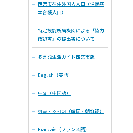
西宮市在住外国人人口（住民基
本台帳人口）
特定技能所属機関による「協力
確認書」の提出等について
多言語生活ガイド西宮市版
English（英語）
中文（中国語）
한국・조선어（韓国・朝鮮語）
Français（フランス語）