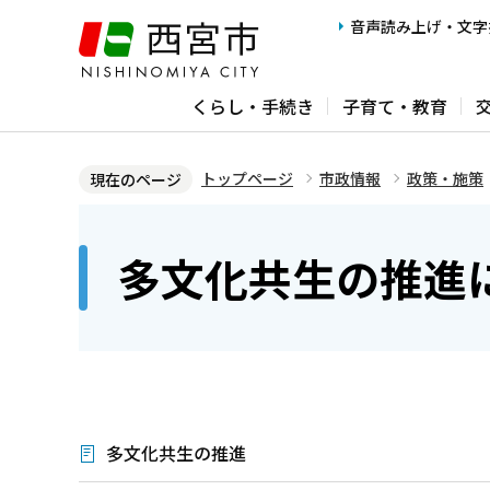
こ
音声読み上げ・文字
の
ペ
くらし・手続き
子育て・教育
ー
ジ
の
トップページ
市政情報
政策・施策
現在のページ
先
本
頭
文
多文化共生の推進
で
こ
す
こ
か
ら
多文化共生の推進