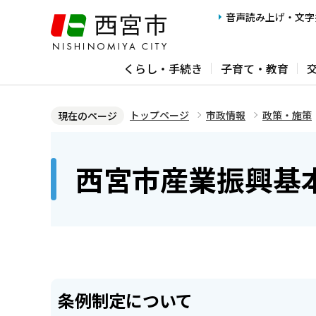
こ
音声読み上げ・文字
の
ペ
くらし・手続き
子育て・教育
ー
ジ
の
トップページ
市政情報
政策・施策
現在のページ
先
本
頭
文
西宮市産業振興基
で
こ
す
こ
か
ら
条例制定について