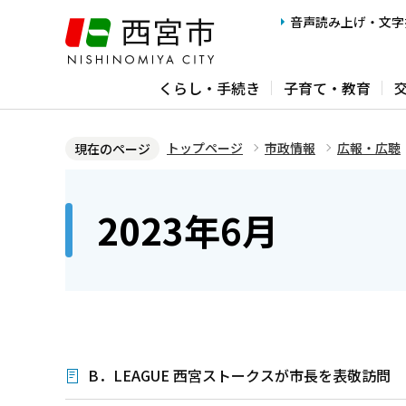
こ
音声読み上げ・文字
の
ペ
くらし・手続き
子育て・教育
ー
ジ
の
トップページ
市政情報
広報・広聴
現在のページ
先
本
頭
文
2023年6月
で
こ
す
こ
か
ら
B．LEAGUE 西宮ストークスが市長を表敬訪問