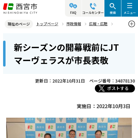
こ
の
FAQ
コールセンター
検索
メニュー
ペ
トップページ
市政情報
広報・広聴
現在のページ
ー
写真ニュース
2022年
2022年10月
本
ジ
新シーズンの開幕戦前にJT
新シーズンの開幕戦前にJTマーヴェラスが市長表敬
文
の
こ
先
マーヴェラスが市長表敬
こ
頭
か
で
ら
更新日：2022年10月31日
ページ番号：34878130
す
ポストする
実施日：2022年10月3日